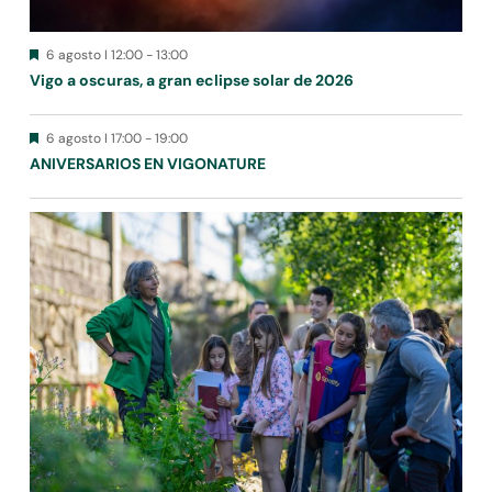
Destacado
6 agosto I 12:00
-
13:00
Vigo a oscuras, a gran eclipse solar de 2026
Destacado
6 agosto I 17:00
-
19:00
ANIVERSARIOS EN VIGONATURE