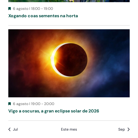
Destacado
6 agosto I 18:00
-
19:00
Xogando coas sementes na horta
Destacado
6 agosto I 19:00
-
20:00
Vigo a oscuras, a gran eclipse solar de 2026
Jul
Este mes
Sep