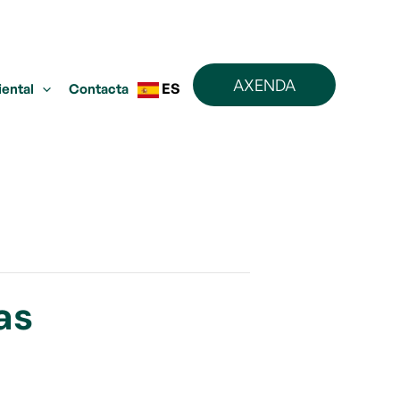
AXENDA
ES
iental
Contacta
as