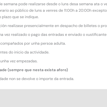
 de semana pode realizarse desde o luns desa semana ata o ve
ario ao público de luns a venres de 11:00h a 20:00h excepto 
 plazo que se indique.
ición realízase presencialmente en despacho de billetes o pro
 vez realizado o pago das entradas e enviado o xustificante
acompañados por unha persoa adulta.
tes do inicio da actividade.
 unha vez empezadas.
dade (sempre que nesta exista aforo)
dade non se devolve o importe da entrada.