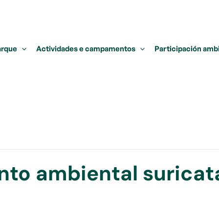
arque
Actividades e campamentos
Participación amb
to ambiental suricat