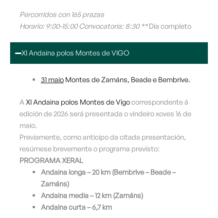
Percorridos con 165 prazas
Horario: 9:00-15:00 Convocatoria: 8:30 **
Día completo
XI Andaina polos Montes de VIGO
31 maio
Montes de Zamáns, Beade e Bembrive.
A
XI Andaina polos Montes de Vigo
correspondente á
edición de 2026 será presentada o vindeiro xoves 16 de
maio.
Previamente, como anticipo da citada presentación,
resúmese brevemente o programa previsto:
PROGRAMA XERAL
Andaina longa – 20 km (Bembrive – Beade –
Zamáns)
Andaina media – 12 km (Zamáns)
Andaina curta – 6,7 km