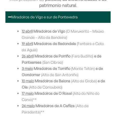
patrimonio natural
.
Miradoiros de Vigo e sur de Pontevedra
12 abril
Miradoiros de Vigo
(O Maruxento – Maúxo
Grande – Alto da Bandeira)
19 abril
Miradoiros de Redondela
(Fenteira e Coto
da Aguia)
26 abril
Miradoiros de Porriño
(Faro Budiño)
e de
Ponteareas
(San Cibrao)
3 maio
Miradoiros de Tomiño
(Monte Tetón)
e de
Gondomar
(Alto de San Antoniño)
10 maio
Miradoiros de Baiona
(Alto da Groba)
e de
Oia
(Alto de Corroubelo)
17 maio
Miradoiros de O Rosal
(Alto do Niño do
Corvo)**
24 maio
Miradoiros de A Cañiza
(Alto da
Paradanta)**