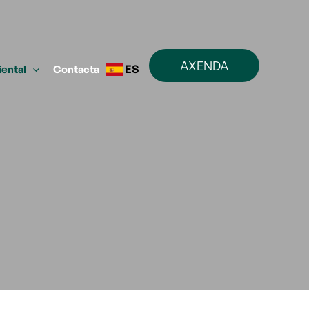
AXENDA
ES
iental
Contacta