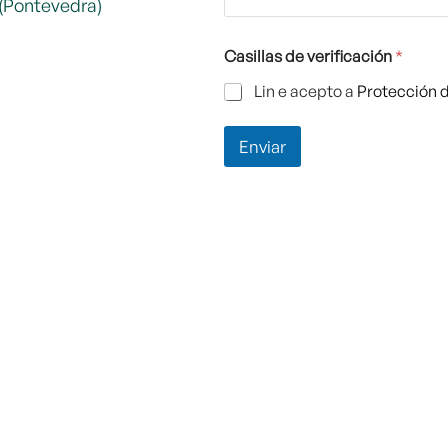
j
 (Pontevedra)
e
*
Casillas de verificación
*
Lin e acepto a
Protección 
Enviar