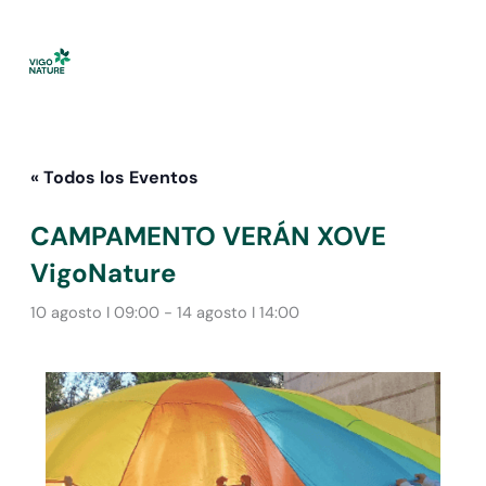
Ir
al
contenido
« Todos los Eventos
CAMPAMENTO VERÁN XOVE
VigoNature
10 agosto I 09:00
-
14 agosto I 14:00