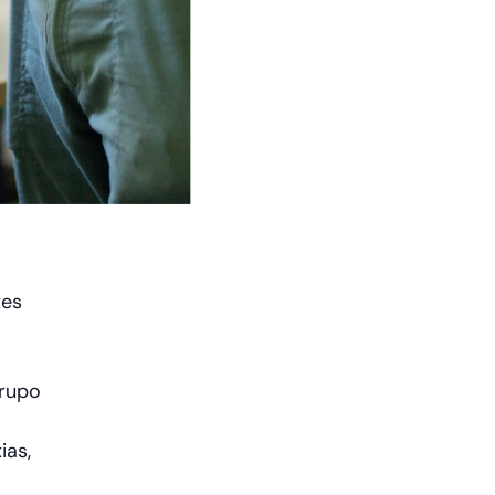
tes
grupo
ias,