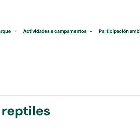
arque
Actividades e campamentos
Participación amb
reptiles