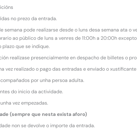
icións
uídas no prezo da entrada.
 de semana pode realizarse desde o luns desa semana ata o ve
ario ao público de luns a venres de 11:00h a 20:00h excepto 
 plazo que se indique.
ición realízase presencialmente en despacho de billetes o pro
 vez realizado o pago das entradas e enviado o xustificante
acompañados por unha persoa adulta.
tes do inicio da actividade.
 unha vez empezadas.
dade (sempre que nesta exista aforo)
dade non se devolve o importe da entrada.