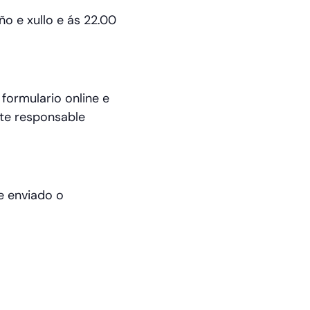
o e xullo e ás 22.00
 formulario online e
nte responsable
e enviado o