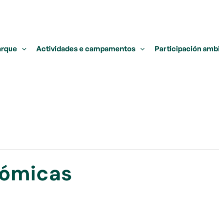
arque
Actividades e campamentos
Participación amb
nómicas