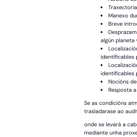
Traxectoria
Manexo dun
Breve intr
Desprazame
algún planeta
Localizació
identificables
Localizació
identificables
Nocións de 
Resposta a
Se as condicións atm
trasladarase ao aud
onde se levará a cab
mediante unha proxecc