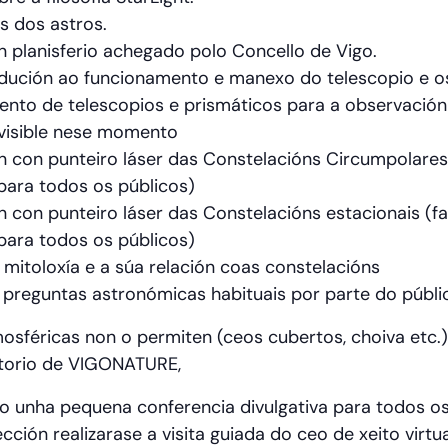
s dos astros.
 planisferio achegado polo Concello de Vigo.
odución ao funcionamento e manexo do telescopio e os
nto de telescopios e prismáticos para a observación
 visible nese momento
n con punteiro láser das Constelacións Circumpolares
 para todos os públicos)
n con punteiro láser das Constelacións estacionais (f
 para todos os públicos)
mitoloxía e a súa relación coas constelacións
 preguntas astronómicas habituais por parte do públi
osféricas non o permiten (ceos cubertos, choiva etc.),
itorio de VIGONATURE,
o unha pequena conferencia divulgativa para todos os
ión realizarase a visita guiada do ceo de xeito virtua