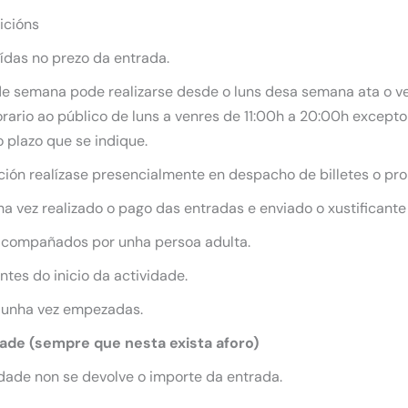
icións
uídas no prezo da entrada.
 de semana pode realizarse desde o luns desa semana ata o ve
ario ao público de luns a venres de 11:00h a 20:00h excepto 
 plazo que se indique.
ición realízase presencialmente en despacho de billetes o pro
 vez realizado o pago das entradas e enviado o xustificante
acompañados por unha persoa adulta.
tes do inicio da actividade.
 unha vez empezadas.
dade (sempre que nesta exista aforo)
dade non se devolve o importe da entrada.