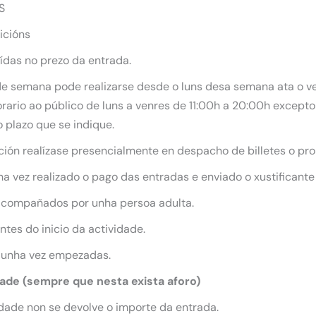
S
icións
uídas no prezo da entrada.
 de semana pode realizarse desde o luns desa semana ata o ve
ario ao público de luns a venres de 11:00h a 20:00h excepto 
 plazo que se indique.
ición realízase presencialmente en despacho de billetes o pro
 vez realizado o pago das entradas e enviado o xustificante
acompañados por unha persoa adulta.
tes do inicio da actividade.
 unha vez empezadas.
dade (sempre que nesta exista aforo)
dade non se devolve o importe da entrada.