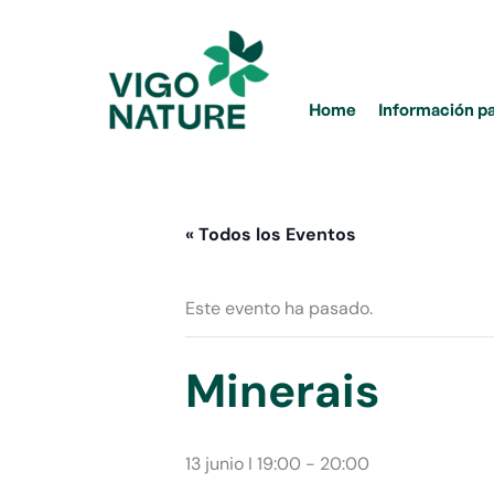
Ir
al
contenido
Home
Información p
« Todos los Eventos
Este evento ha pasado.
Minerais
13 junio I 19:00
-
20:00