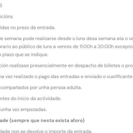
S
icións
uídas no prezo da entrada.
 de semana pode realizarse desde o luns desa semana ata o ve
ario ao público de luns a venres de 11:00h a 20:00h excepto 
 plazo que se indique.
ición realízase presencialmente en despacho de billetes o pro
 vez realizado o pago das entradas e enviado o xustificante
acompañados por unha persoa adulta.
tes do inicio da actividade.
 unha vez empezadas.
dade (sempre que nesta exista aforo)
dade non se devolve o importe da entrada.