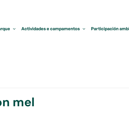
arque
Actividades e campamentos
Participación amb
on mel