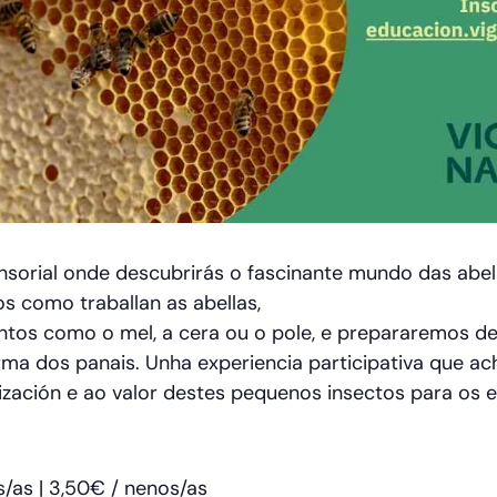
ensorial onde descubrirás o fascinante mundo das abel
 como traballan as abellas,
os como o mel, a cera ou o pole, e prepararemos del
rma dos panais. Unha experiencia participativa que ach
ización e ao valor destes pequenos insectos para os 
s/as | 3,50€ / nenos/as