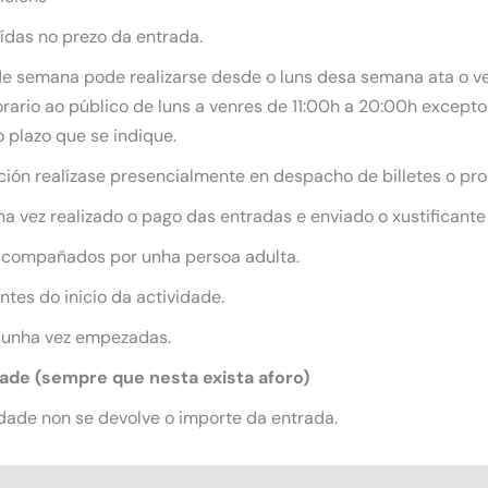
uídas no prezo da entrada.
 de semana pode realizarse desde o luns desa semana ata o ve
ario ao público de luns a venres de 11:00h a 20:00h excepto 
 plazo que se indique.
ición realízase presencialmente en despacho de billetes o pro
 vez realizado o pago das entradas e enviado o xustificante
acompañados por unha persoa adulta.
tes do inicio da actividade.
 unha vez empezadas.
dade (sempre que nesta exista aforo)
dade non se devolve o importe da entrada.