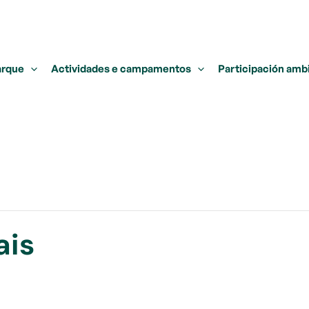
arque
Actividades e campamentos
Participación amb
ais