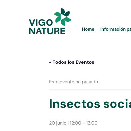
Ir
al
contenido
Home
Información p
« Todos los Eventos
Este evento ha pasado.
Insectos soci
20 junio I 12:00
-
13:00