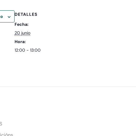
DETALLES
io
Fecha:
20 junio
Hora:
12:00 - 13:00
S
icións