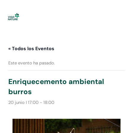
Ir
al
contenido
« Todos los Eventos
Este evento ha pasado.
Enriquecemento ambiental
burros
20 junio I 17:00
-
18:00