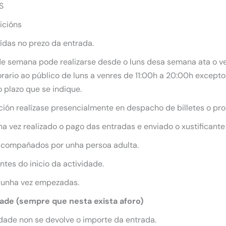
S
icións
uídas no prezo da entrada.
 de semana pode realizarse desde o luns desa semana ata o ve
ario ao público de luns a venres de 11:00h a 20:00h excepto 
 plazo que se indique.
ición realízase presencialmente en despacho de billetes o pro
 vez realizado o pago das entradas e enviado o xustificante
acompañados por unha persoa adulta.
tes do inicio da actividade.
 unha vez empezadas.
dade (sempre que nesta exista aforo)
dade non se devolve o importe da entrada.