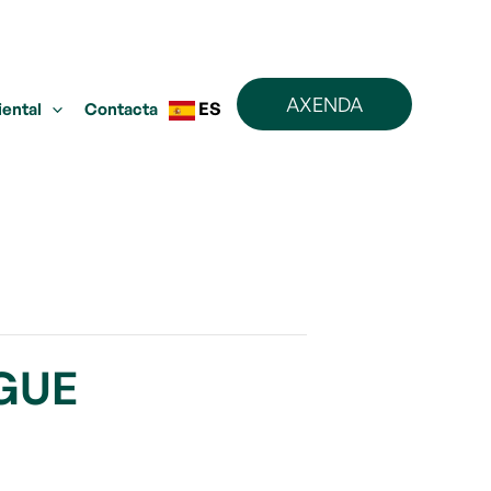
AXENDA
ES
iental
Contacta
GUE