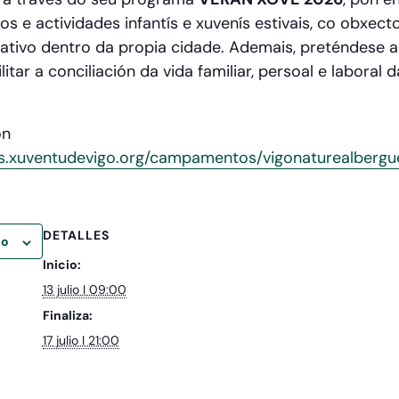
e actividades infantís e xuvenís estivais, co obxecto
tivo dentro da propia cidade. Ademais, preténdese a
litar a conciliación da vida familiar, persoal e laboral
ón
s.xuventudevigo.org/campamentos/vigonaturealbergu
DETALLES
io
Inicio:
13 julio I 09:00
Finaliza:
17 julio I 21:00