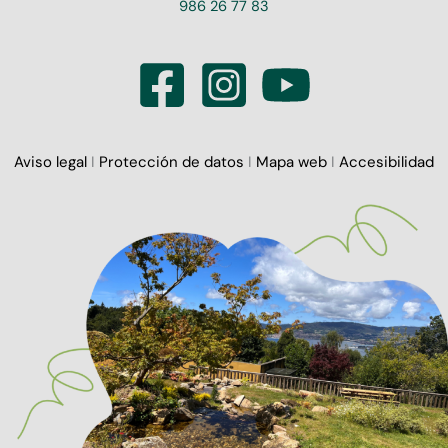
986 26 77 83
Aviso legal
I
Protección de datos
I
Mapa web
I
Accesibilidad