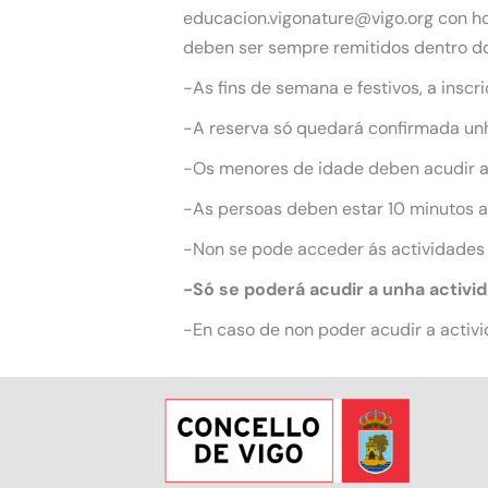
educacion.vigonature@vigo.org con hor
deben ser sempre remitidos dentro do
-As fins de semana e festivos, a inscr
-A reserva só quedará confirmada unha
-Os menores de idade deben acudir 
-As persoas deben estar 10 minutos an
-Non se pode acceder ás actividades
-Só se poderá acudir a unha activi
-En caso de non poder acudir a activi