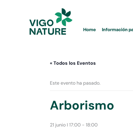
Ir
al
contenido
Home
Información p
« Todos los Eventos
Este evento ha pasado.
Arborismo
21 junio I 17:00
-
18:00