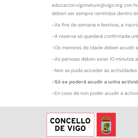
educacion.vigonature@vigo.org con hor
deben ser sempre remitidos dentro do
-As fins de semana e festivos, a inscr
-A reserva só quedará confirmada unha
-Os menores de idade deben acudir 
-As persoas deben estar 10 minutos an
-Non se pode acceder ás actividades
-Só se poderá acudir a unha activi
-En caso de non poder acudir a activi