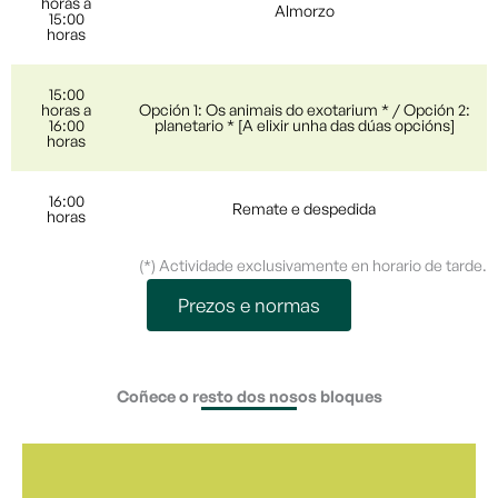
horas a
Almorzo
15:00
horas
15:00
horas a
Opción 1: Os animais do exotarium * / Opción 2:
16:00
planetario * [A elixir unha das dúas opcións]
horas
16:00
Remate e despedida
horas
(*) Actividade exclusivamente en horario de tarde.
Prezos e normas
Coñece o resto dos nosos bloques