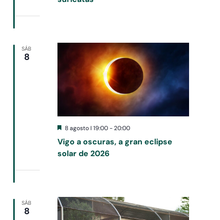
SÁB
8
Destacado
8 agosto I 19:00
-
20:00
Vigo a oscuras, a gran eclipse
solar de 2026
SÁB
8