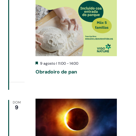
Destacado
9 agosto I 11:00
-
14:00
Obradoiro de pan
DOM
9