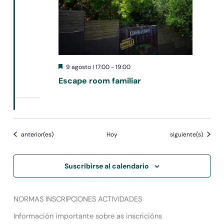
Destacado
9 agosto I 17:00
-
19:00
Escape room familiar
Eventos
Eventos
anterior(es)
Hoy
siguiente(s)
Suscribirse al calendario
NORMAS INSCRIPCIONES ACTIVIDADES
Información importante sobre as inscricións