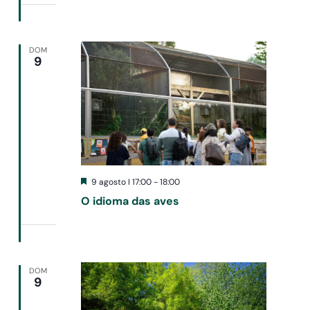
DOM
9
Destacado
9 agosto I 17:00
-
18:00
O idioma das aves
DOM
9