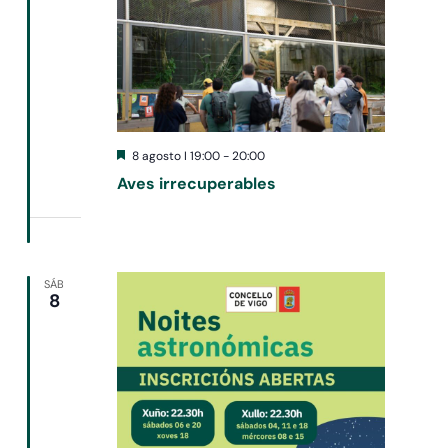
Destacado
8 agosto I 19:00
-
20:00
Aves irrecuperables
SÁB
8