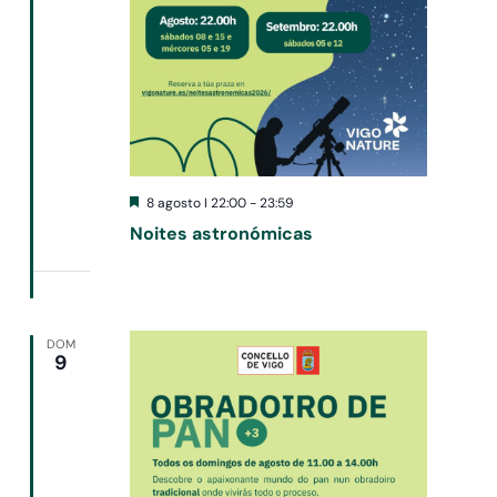
Destacado
8 agosto I 22:00
-
23:59
Noites astronómicas
DOM
9