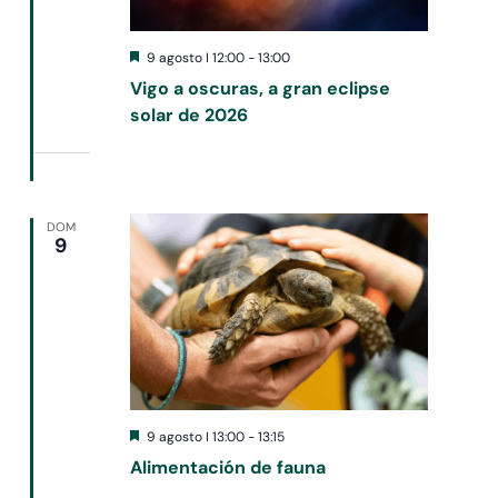
Destacado
9 agosto I 12:00
-
13:00
Vigo a oscuras, a gran eclipse
solar de 2026
DOM
9
Destacado
9 agosto I 13:00
-
13:15
Alimentación de fauna