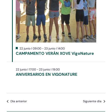
Destacado
22 junio I 09:00
-
23 junio I 14:00
CAMPAMENTO VERÁN XOVE VigoNature
22 junio I 17:00
-
23 junio I 19:00
ANIVERSARIOS EN VIGONATURE
Día anterior
Siguiente día