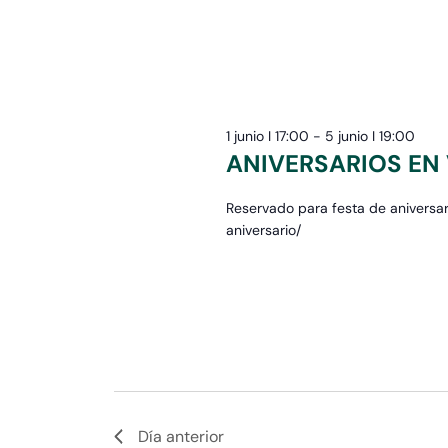
fecha.
la
palabra
clave.
1 junio I 17:00
-
5 junio I 19:00
ANIVERSARIOS EN
Reservado para festa de aniversar
aniversario/
Día anterior