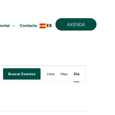
AXENDA
ES
iental
Contacta
Navegación
Buscar Eventos
Lista
Mes
Día
de
vistas
de
Evento