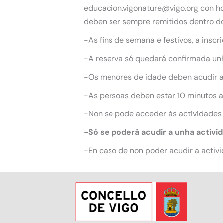
educacion.vigonature@vigo.org con hor
deben ser sempre remitidos dentro do
-As fins de semana e festivos, a inscr
-A reserva só quedará confirmada unha
-Os menores de idade deben acudir 
-As persoas deben estar 10 minutos an
-Non se pode acceder ás actividades
-Só se poderá acudir a unha activi
-En caso de non poder acudir a activi