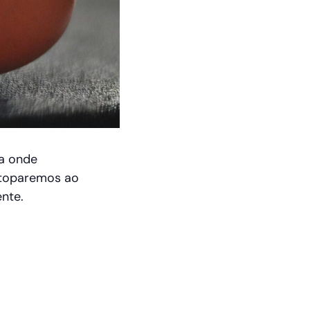
ia onde
 atoparemos ao
nte.