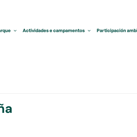
arque
Actividades e campamentos
Participación amb
iña