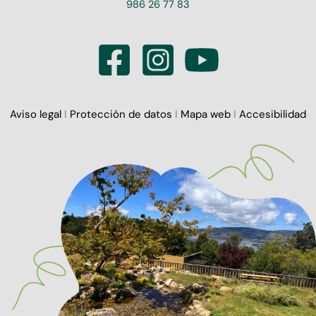
986 26 77 83
Aviso legal
I
Protección de datos
I
Mapa web
I
Accesibilidad