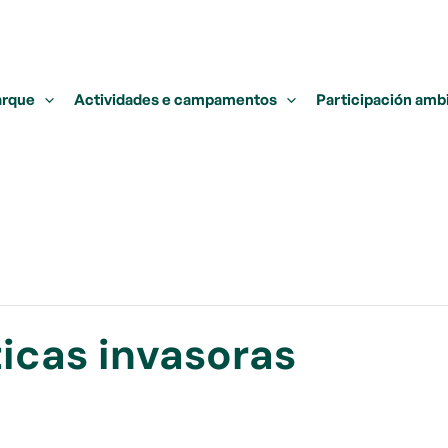
arque
Actividades e campamentos
Participación amb
icas invasoras