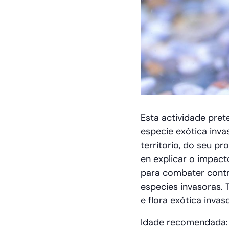
Esta actividade pret
especie exótica inva
territorio, do seu p
en explicar o impac
para combater contr
especies invasoras.
e flora exótica invas
Idade recomendada: a