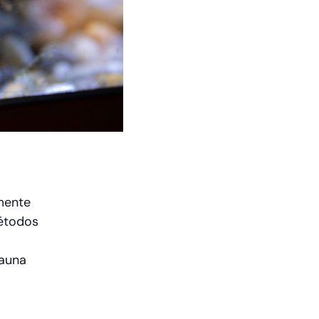
lmente
métodos
fauna