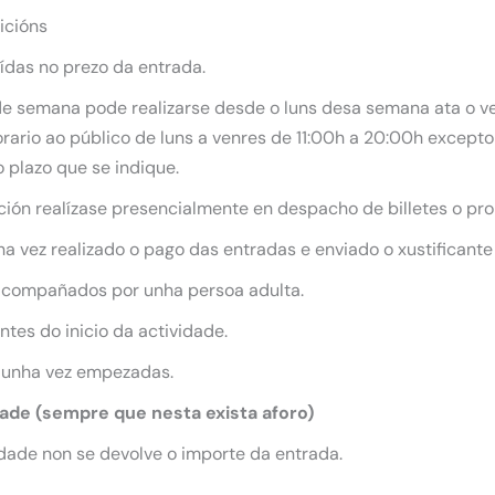
icións
uídas no prezo da entrada.
 de semana pode realizarse desde o luns desa semana ata o ve
ario ao público de luns a venres de 11:00h a 20:00h excepto 
 plazo que se indique.
ición realízase presencialmente en despacho de billetes o pro
 vez realizado o pago das entradas e enviado o xustificante
acompañados por unha persoa adulta.
tes do inicio da actividade.
 unha vez empezadas.
dade (sempre que nesta exista aforo)
dade non se devolve o importe da entrada.