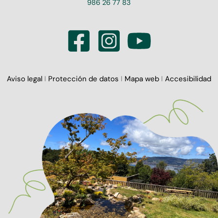
986 26 77 83
Aviso legal
I
Protección de datos
I
Mapa web
I
Accesibilidad