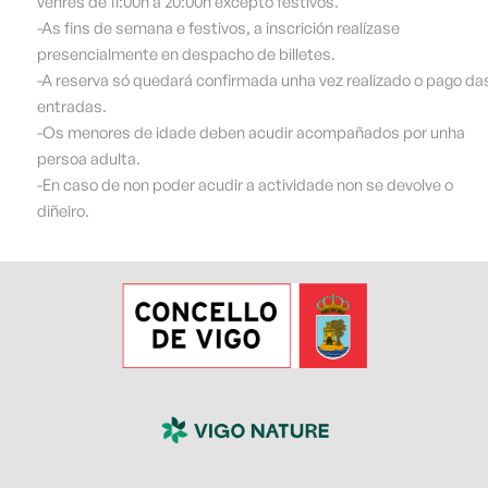
venres de 11:00h a 20:00h excepto festivos.
-As fins de semana e festivos, a inscrición realízase
presencialmente en despacho de billetes.
-A reserva só quedará confirmada unha vez realizado o pago da
entradas.
-Os menores de idade deben acudir acompañados por unha
persoa adulta.
-En caso de non poder acudir a actividade non se devolve o
diñeiro.