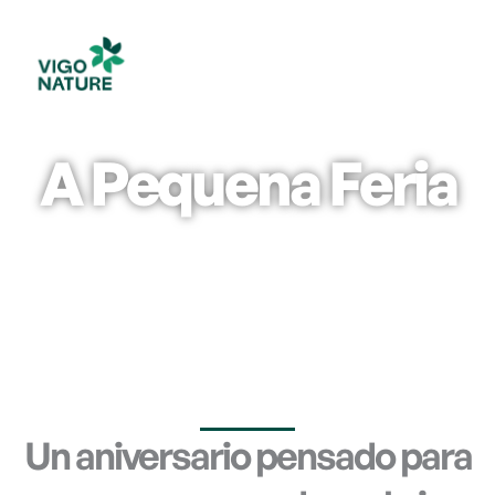
Ir
al
contenido
A Pequena Feria
Un aniversario pensado para