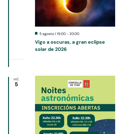
Destacado
5 agosto I 19:00
-
20:00
Vigo a oscuras, a gran eclipse
solar de 2026
MIÉ
5