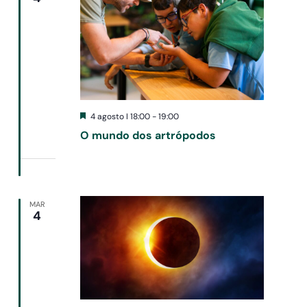
Destacado
4 agosto I 18:00
-
19:00
O mundo dos artrópodos
MAR
4