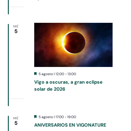
MIÉ
5
Destacado
5 agosto I 12:00
-
13:00
Vigo a oscuras, a gran eclipse
solar de 2026
Destacado
5 agosto I 17:00
-
19:00
MIÉ
5
ANIVERSARIOS EN VIGONATURE