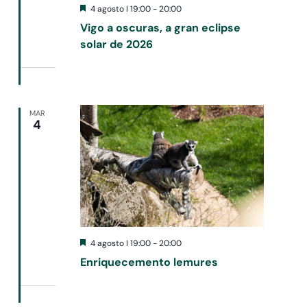
Destacado
4 agosto I 19:00
-
20:00
Vigo a oscuras, a gran eclipse
solar de 2026
MAR
4
Destacado
4 agosto I 19:00
-
20:00
Enriquecemento lemures