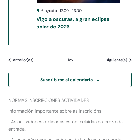
Destacado
6 agosto I 12:00
-
13:00
Vigo a oscuras, a gran eclipse
solar de 2026
Eventos
Eventos
anterior(es)
Hoy
siguiente(s)
Suscribirse al calendario
NORMAS INSCRIPCIONES ACTIVIDADES
Información importante sobre as inscricións
-As actividades ordinarias están incluídas no prezo da
entrada.
-A inscrición para actividades de fin de semana pode