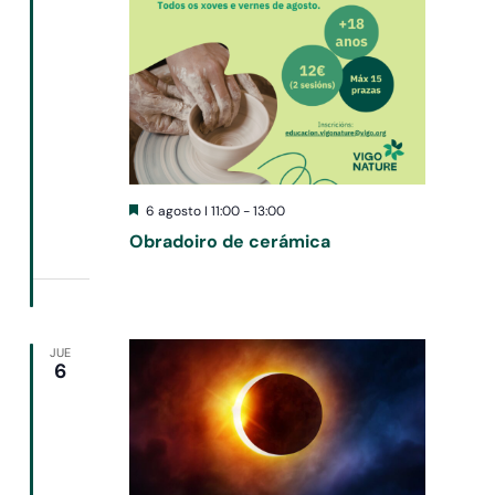
Destacado
6 agosto I 11:00
-
13:00
Obradoiro de cerámica
JUE
6