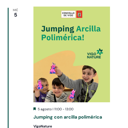
MIÉ
5
Destacado
5 agosto I 11:00
-
13:00
Jumping con arcilla polimérica
VigoNature