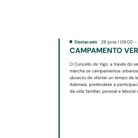
fecha.
la
palabra
clave.
Destacado
29 junio I 09:00
CAMPAMENTO VERÁ
O Concello de Vigo, a través do
marcha os campamentos urbanos e a
obxecto de ofertar un tempo de l
Ademais, preténdese a participació
da vida familiar, persoal e laboral