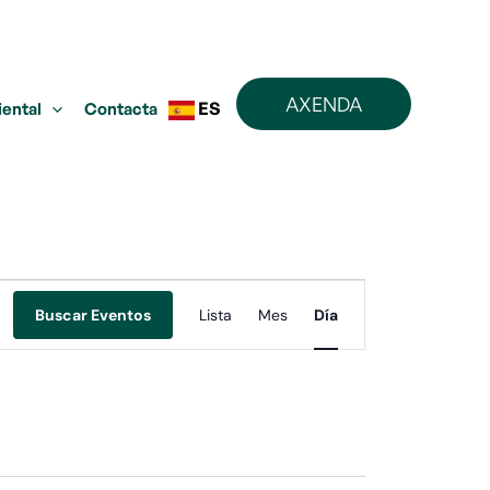
AXENDA
ES
iental
Contacta
Navegación
Buscar Eventos
Lista
Mes
Día
de
vistas
de
Evento