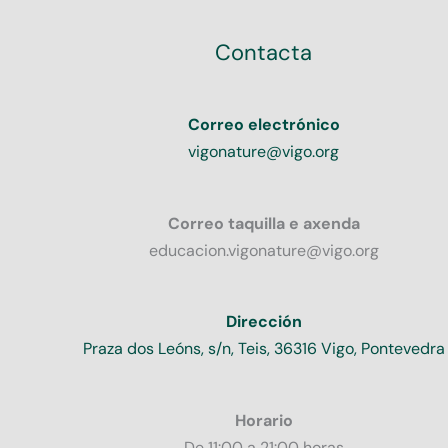
Contacta
Correo electrónico
vigonature@vigo.org
Correo taquilla e axenda
educacion.vigonature@vigo.org
Dirección
Praza dos Leóns, s/n, Teis, 36316 Vigo, Pontevedra
Horario
De 11:00 a 21:00 horas