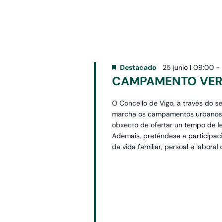
fecha.
la
palabra
clave.
Destacado
25 junio I 09:00
CAMPAMENTO VERÁ
O Concello de Vigo, a través do
marcha os campamentos urbanos e a
obxecto de ofertar un tempo de l
Ademais, preténdese a participació
da vida familiar, persoal e laboral