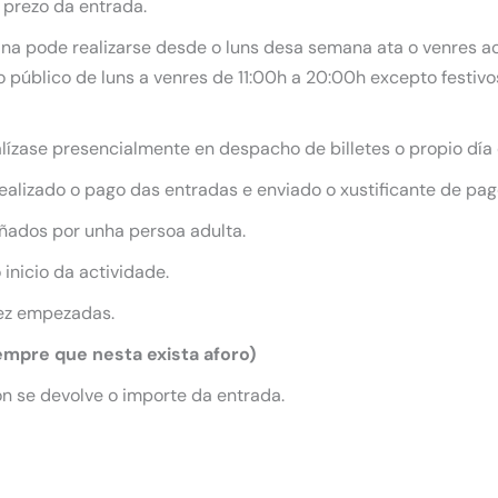
 prezo da entrada.
ana pode realizarse desde o luns desa semana ata o venres ao 
 público de luns a venres de 11:00h a 20:00h excepto festiv
ealízase presencialmente en despacho de billetes o propio día
alizado o pago das entradas e enviado o xustificante de pag
ados por unha persoa adulta.
inicio da actividade.
ez empezadas.
empre que nesta exista aforo)
n se devolve o importe da entrada.