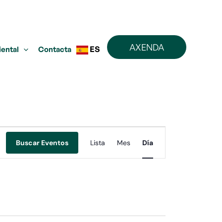
AXENDA
ES
iental
Contacta
Navegación
Buscar Eventos
Lista
Mes
Día
de
vistas
de
Evento