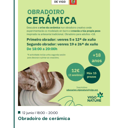
Destacado
12 junio I 18:00
-
20:00
Obradoiro de cerámica