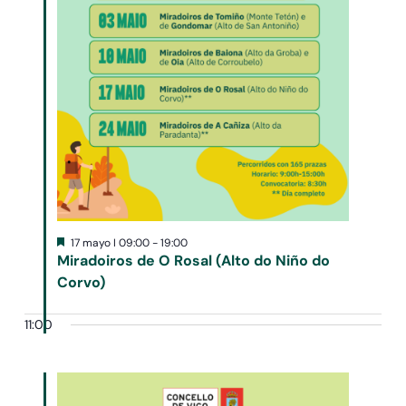
Destacado
17 mayo I 09:00
-
19:00
Miradoiros de O Rosal (Alto do Niño do
Corvo)
11:00