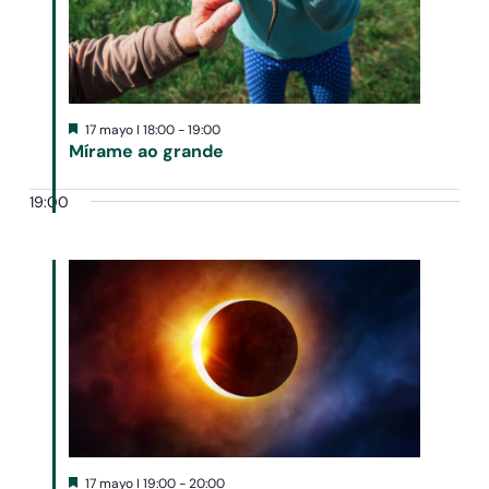
Destacado
17 mayo I 18:00
-
19:00
Mírame ao grande
19:00
Destacado
17 mayo I 19:00
-
20:00