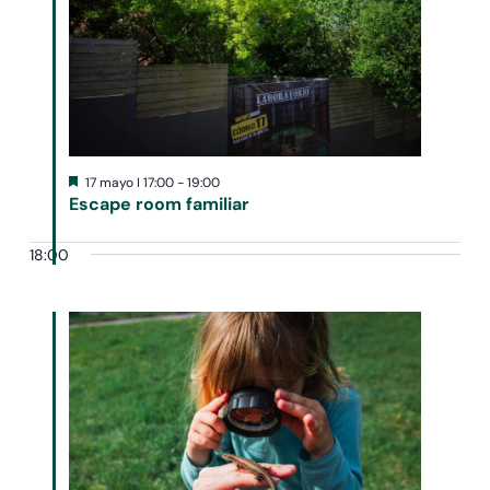
Destacado
17 mayo I 17:00
-
19:00
Escape room familiar
18:00