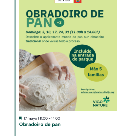
Destacado
17 mayo I 11:00
-
14:00
Obradoiro de pan