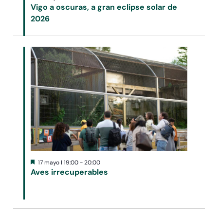
Vigo a oscuras, a gran eclipse solar de
2026
Destacado
17 mayo I 19:00
-
20:00
Aves irrecuperables