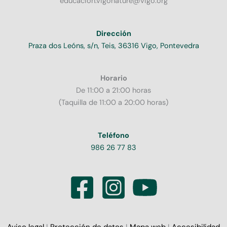
educacion.vigonature@vigo.org
Dirección
Praza dos Leóns, s/n, Teis, 36316 Vigo, Pontevedra
Horario
De 11:00 a 21:00 horas
(Taquilla de 11:00 a 20:00 horas)
Teléfono
986 26 77 83
Aviso legal
I
Protección de datos
I
Mapa web
I
Accesibilidad