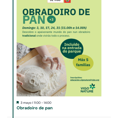
Destacado
3 mayo I 11:00
-
14:00
Obradoiro de pan