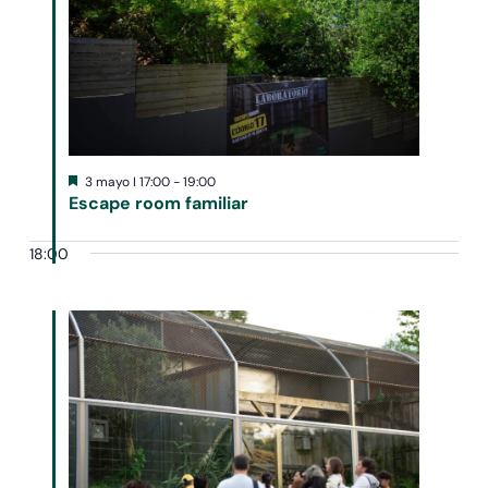
Destacado
3 mayo I 17:00
-
19:00
Escape room familiar
18:00