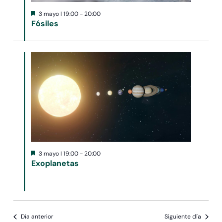
Destacado
3 mayo I 19:00
-
20:00
Fósiles
Destacado
3 mayo I 19:00
-
20:00
Exoplanetas
Día anterior
Siguiente día