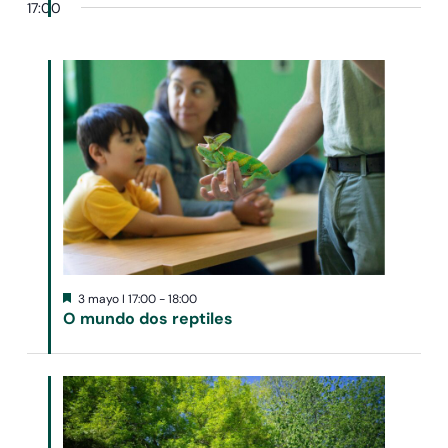
17:00
Destacado
3 mayo I 17:00
-
18:00
O mundo dos reptiles