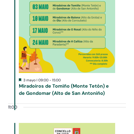
Destacado
3 mayo I 09:00
-
15:00
Miradoiros de Tomiño (Monte Tetón) e
de Gondomar (Alto de San Antoniño)
11:00