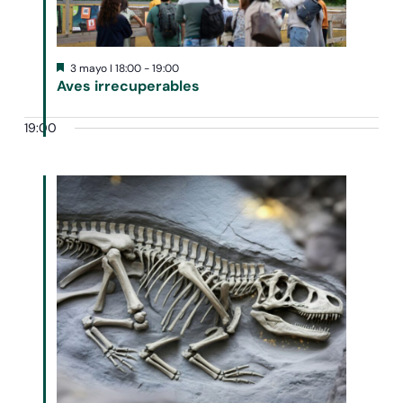
Destacado
3 mayo I 18:00
-
19:00
Aves irrecuperables
19:00