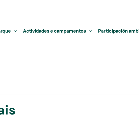
arque
Actividades e campamentos
Participación amb
ais