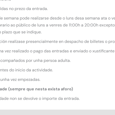
uídas no prezo da entrada.
 de semana pode realizarse desde o luns desa semana ata o ve
ario ao público de luns a venres de 11:00h a 20:00h excepto 
 plazo que se indique.
ición realízase presencialmente en despacho de billetes o pro
 vez realizado o pago das entradas e enviado o xustificante
acompañados por unha persoa adulta.
tes do inicio da actividade.
 unha vez empezadas.
dade (sempre que nesta exista aforo)
dade non se devolve o importe da entrada.