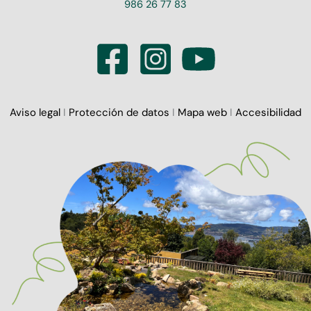
986 26 77 83
Aviso legal
I
Protección de datos
I
Mapa web
I
Accesibilidad