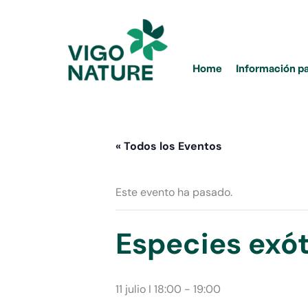
Ir
al
contenido
Home
Información p
« Todos los Eventos
Este evento ha pasado.
Especies exót
11 julio I 18:00
-
19:00