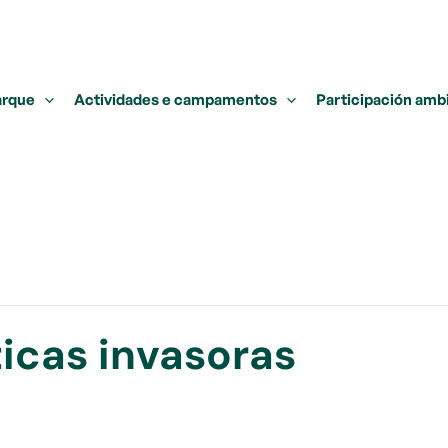
arque
Actividades e campamentos
Participación amb
icas invasoras