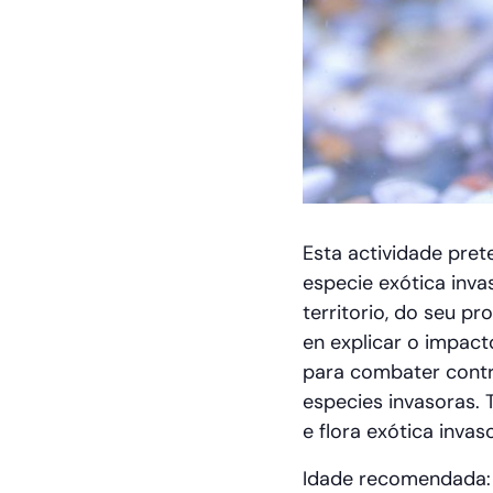
Esta actividade pret
especie exótica inva
territorio, do seu p
en explicar o impac
para combater contr
especies invasoras.
e flora exótica invas
Idade recomendada: a