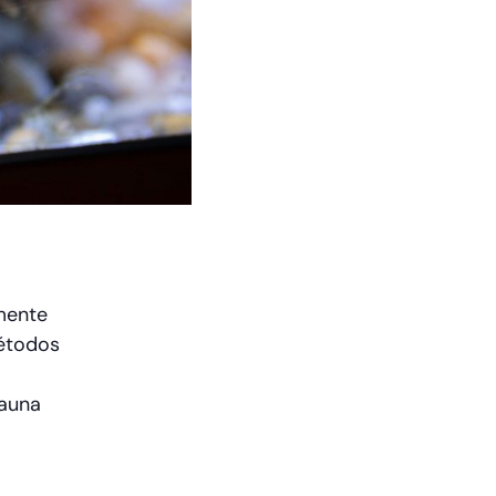
lmente
métodos
fauna