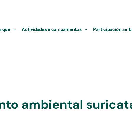
arque
Actividades e campamentos
Participación amb
to ambiental suricat