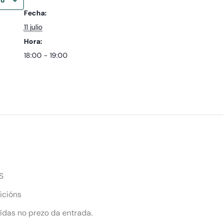
Fecha:
11 julio
Hora:
18:00 - 19:00
S
icións
uídas no prezo da entrada.