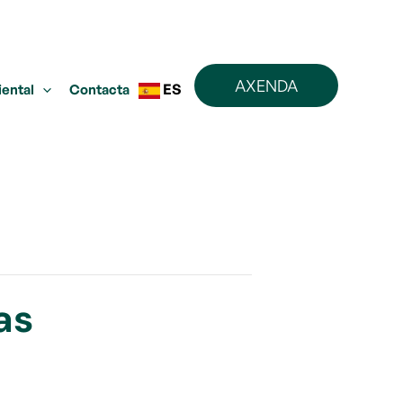
AXENDA
ES
iental
Contacta
as