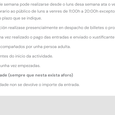
 de semana pode realizarse desde o luns desa semana ata o ve
ario ao público de luns a venres de 11:00h a 20:00h excepto 
 plazo que se indique.
ición realízase presencialmente en despacho de billetes o pro
 vez realizado o pago das entradas e enviado o xustificante
acompañados por unha persoa adulta.
tes do inicio da actividade.
 unha vez empezadas.
dade (sempre que nesta exista aforo)
dade non se devolve o importe da entrada.