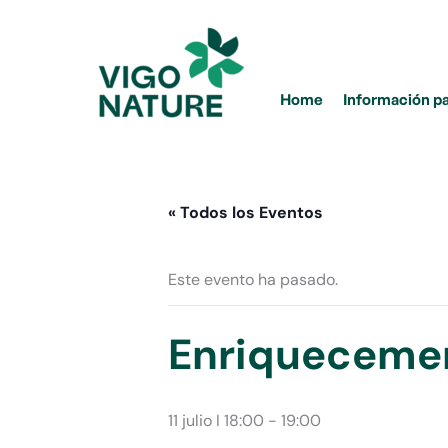
Ir
al
contenido
Home
Información p
« Todos los Eventos
Este evento ha pasado.
Enriquecemen
11 julio I 18:00
-
19:00