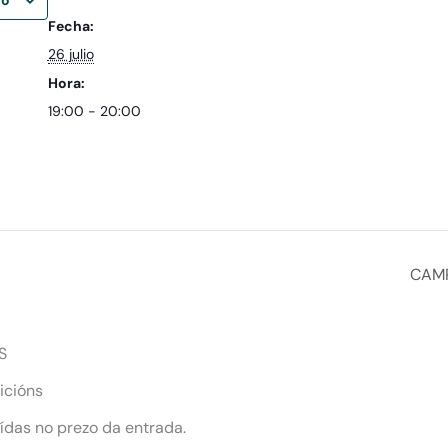
Fecha:
26 julio
Hora:
19:00 - 20:00
CAMP
S
icións
uídas no prezo da entrada.