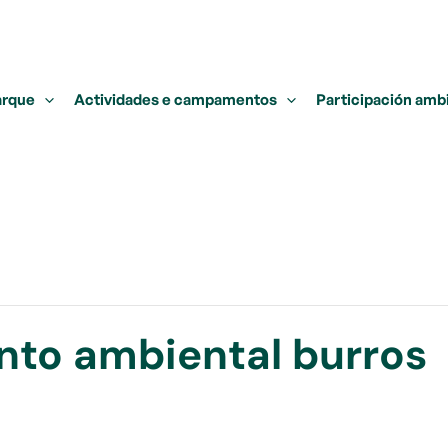
arque
Actividades e campamentos
Participación amb
to ambiental burros