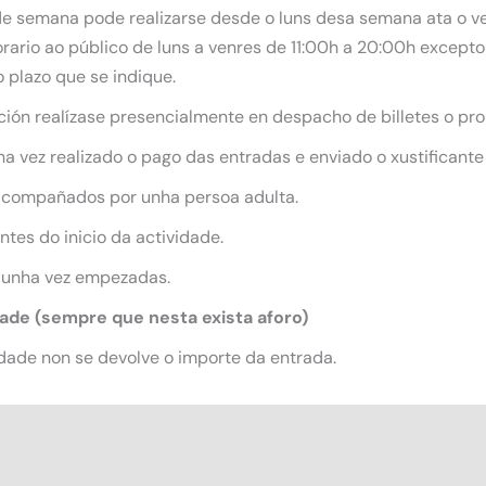
 de semana pode realizarse desde o luns desa semana ata o ve
ario ao público de luns a venres de 11:00h a 20:00h excepto 
 plazo que se indique.
ición realízase presencialmente en despacho de billetes o pro
 vez realizado o pago das entradas e enviado o xustificante
acompañados por unha persoa adulta.
tes do inicio da actividade.
 unha vez empezadas.
dade (sempre que nesta exista aforo)
dade non se devolve o importe da entrada.