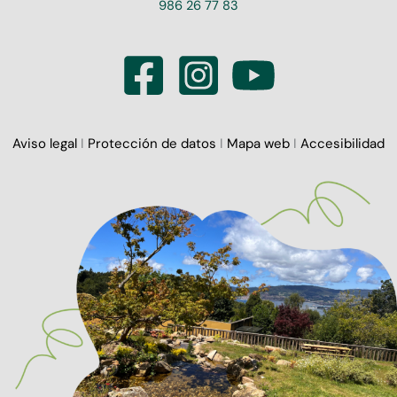
986 26 77 83
Aviso legal
I
Protección de datos
I
Mapa web
I
Accesibilidad