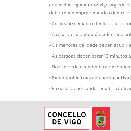
educacion.vigonature@vigo.org con hor
deben ser sempre remitidos dentro do
-As fins de semana e festivos, a inscr
-A reserva só quedará confirmada unha
-Os menores de idade deben acudir 
-As persoas deben estar 10 minutos an
-Non se pode acceder ás actividades
-Só se poderá acudir a unha activi
-En caso de non poder acudir a activi