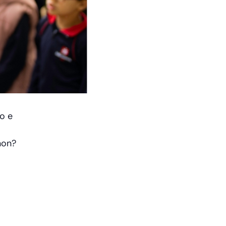
o e
non?