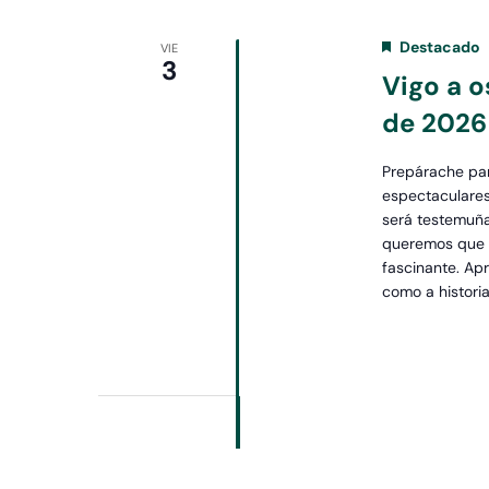
Destacado
VIE
3
Vigo a o
de 2026
Prepárache pa
espectaculares
será testemuña
queremos que e
fascinante. Ap
como a historia