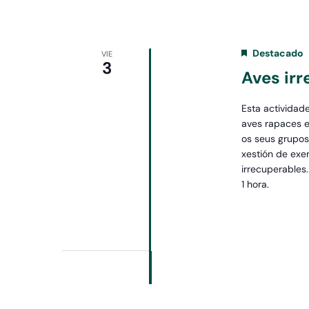
Destacado
VIE
3
Aves ir
Esta actividad
aves rapaces e
os seus grupos,
xestión de exe
irrecuperables
1 hora.