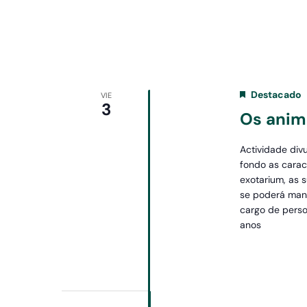
fecha.
la
palabra
clave.
Destacado
VIE
3
Os anim
Actividade divu
fondo as carac
exotarium, as s
se poderá mani
cargo de perso
anos