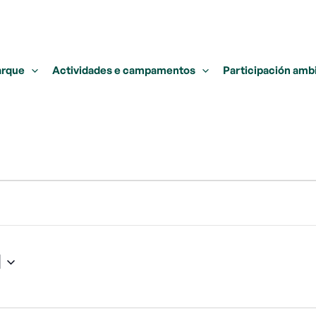
arque
Actividades e campamentos
Participación amb
l