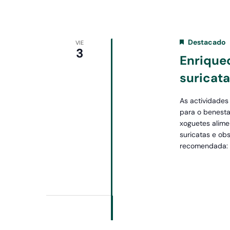
Destacado
VIE
3
Enrique
suricat
As actividades
para o benesta
xoguetes alime
suricatas e o
recomendada: a