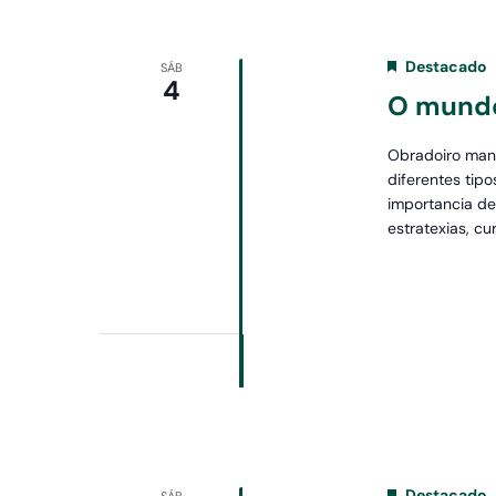
Destacado
SÁB
4
O mundo
Obradoiro man
diferentes tipo
importancia de
estratexias, c
Destacado
SÁB