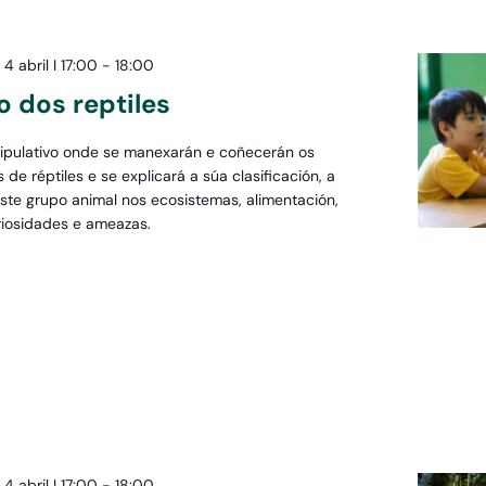
4 abril I 17:00
-
18:00
 dos reptiles
ipulativo onde se manexarán e coñecerán os
s de réptiles e se explicará a súa clasificación, a
ste grupo animal nos ecosistemas, alimentación,
uriosidades e ameazas.
4 abril I 17:00
-
18:00