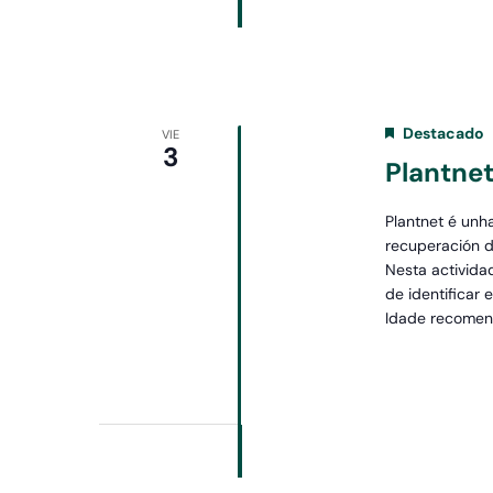
Destacado
VIE
3
Plantne
Plantnet é unh
recuperación d
Nesta activida
de identificar 
Idade recomend