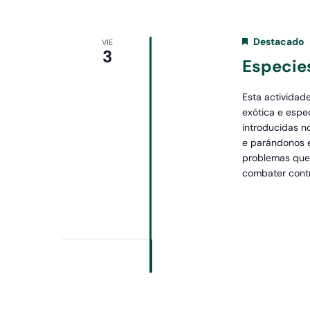
Destacado
VIE
3
Especie
Esta actividad
exótica e espe
introducidas no
e parándonos e
problemas que
combater contr